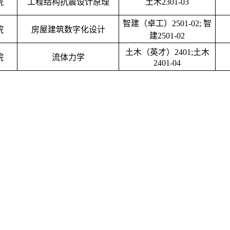
院
工程结构抗震设计原理
土木
2301-03
智建（卓工）
2501-02;
智
院
房屋建筑数字化设计
建
2501-02
土木（英才）
2401;
土木
院
流体力学
2401-04