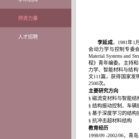
师资力量
人才招聘
李延成
，
1981
年
1
会动力学与控制专委
Material Systems and Str
程》青年编委。主持和
力学、智能材料与结构
文
111
篇，获得国家发
2500
次。
主要研究方向
§
磁流变材料与智能结
§
结构振动控制、车辆
§
基于深度学习的结构
§
抗冲击超材料结构
教育经历
1998/09 -2002/06
，青岛