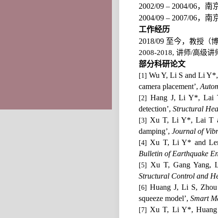
2002/09 – 2004/06
，南
2004/09 – 2007/06
，南
工作经历
2018/09
至今，
教授（
2008-2018,
讲师
/
高级讲
部分科研论文
Wu Y, Li S and Li Y*, 
[1]
camera placement’,
Autom
Hang J, Li Y*, Lai T
[2]
detection’,
Structural Hea
Xu T, Li Y*, Lai T a
[3]
damping’,
Journal of Vib
Xu T, Li Y* and Leng
[4]
Bulletin of Earthquake E
Xu T, Gang Yang, Li 
[5]
Structural Control and H
Huang J, Li S, Zhou
[6]
squeeze model’,
Smart Ma
Xu T, Li Y*, Huang J
[7]