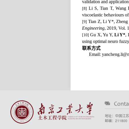
validation and application
Li S, Tian T, Wang
[8]
viscoelastic behaviours o
Tian Z, Li Y*, Zheng J
[9]
Engineering
, 2019, Vol.
Gu X, Yu Y,
Li Y*
,
[10]
using optimal neuro fuzzy
联系方式
Email: yancheng.li
地址：中国江苏
邮编：211800