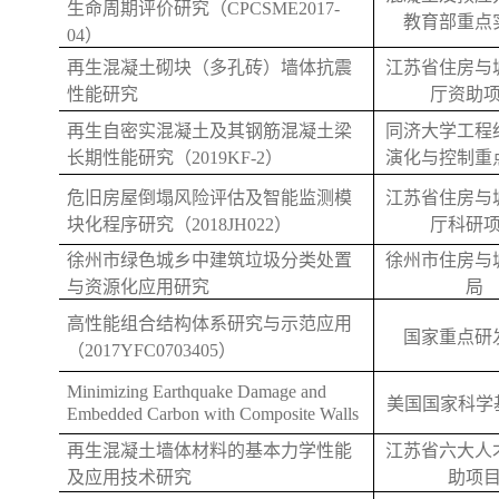
生命周期评价研究（
CPCSME2017-
教育部重点
04
）
再生混凝土砌块（多孔砖）墙体抗震
江苏省住房与
性能研究
厅资助
再生自密实混凝土及其钢筋混凝土梁
同济大学工程
长期性能研究（
2019KF-2
）
演化与控制重
危旧房屋倒塌风险评估及智能监测模
江苏省住房与
块化程序研究（
2018JH022
）
厅科研
徐州市住房与
徐州市绿色城乡中建筑垃圾分类处置
局
与资源化应用研究
高性能组合结构体系研究与示范应用
国家重点研
（
2017YFC0703405
）
Minimizing Earthquake Damage and
美国国家科学
Embedded Carbon with Composite Walls
再生混凝土墙体材料的基本力学性能
江苏省六大人
及应用技术研究
助项