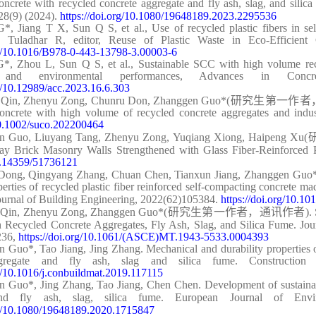
ncrete with recycled concrete aggregate and fly ash, slag, and silic
28(9) (2024)
.
https://doi.org/10.1080/19648189.2023.2295536
G
*
, Jiang T X, Sun Q S, et al., Use of recycled plastic fibers in s
, Tuladhar R, editor, Reuse of Plastic Waste in Eco-Efficient
org/10.1016/B978-0-443-13798-3.00003-6
G
*
, Zhou L, Sun Q S, et al., Sustainable SCC with high volume re
 and environmental performances, Advances in Concre
rg/10.12989/acc.2023.16.6.303
 Qin, Zhenyu Zong, Chunru Don, Zhanggen Guo*
(
研究生第一作者
ncrete with high volume of recycled concrete aggregates and indust
 10.1002/suco.202200464
n Guo, Liuyang Tang, Zhenyu Zong, Yuqiang Xiong, Haipeng Xu
(
lay Brick Masonry Walls Strengthened with Glass Fiber-Reinforced 
10.14359/51736121
Dong, Qingyang Zhang, Chuan Chen, Tianxun Jiang, Zhanggen Guo*
erties of recycled plastic fiber reinforced self-compacting concrete ma
Journal of Building Engineering, 2022(62)
105384
.
https://doi.org/10.10
 Qin, Zhenyu Zong, Zhanggen Guo*
(
研究生第一作者，通讯作者
).
h Recycled Concrete Aggregates, Fly Ash, Slag, and Silica Fume
.
Jour
236,
https://doi.org/10.1061/(ASCE)MT.1943-5533.0004393
 Guo*, Tao Jiang, Jing Zhang. Mechanical and durability properties o
ggregate and fly ash, slag and silica fume. Construction
rg/10.1016/j.conbuildmat.2019.117115
 Guo*, Jing Zhang, Tao Jiang, Chen Chen. Development of sustainabl
and fly ash, slag, silica fume. European Journal of Env
org/10.1080/19648189.2020.1715847