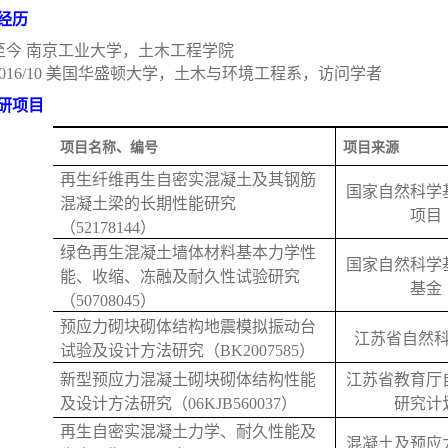
经历
至今
南京工业大学，土木工程学院
016/10
美国华盛顿大学，土木与环境工程系，访问学者
研项目
项目名称、编号
项目来源
再生纤维再生自密实混凝土及其钢筋
国家自然科学
混凝土梁的长期性能研究
项目
（
52178144
）
绿色再生混凝土墙体材料基本力学性
国家自然科学
能、收缩、冻融及耐久性试验研究
基金
（
50708045
）
预应力砌块砌体结构地震模拟振动台
江苏省自然
试验及设计方法研究（
BK2007585
）
新型预应力混凝土砌块砌体结构性能
江苏省教育厅
及设计方法研究（
06KJB560037
）
研究计
再生自密实混凝土力学、耐久性能及
混凝土及预应