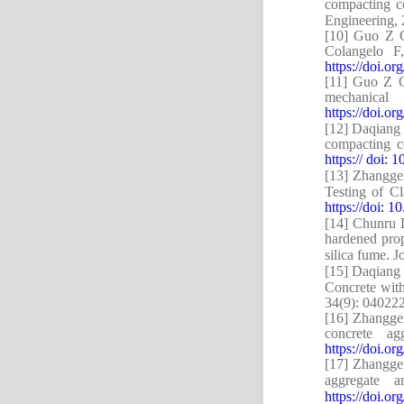
compacting co
Engineering,
[10]
Guo Z 
Colangelo F
https://doi.
[11]
Guo Z 
mechanical
https://doi.o
[12]
Daqiang
compacting co
https:// doi:
[13]
Zhangge
Testing of C
https://doi: 
[14]
Chunru 
hardened prop
silica fume. 
[15]
Daqiang
Concrete wit
34(9): 04022
[16]
Zhanggen
concrete a
https://doi.o
[17]
Zhanggen
aggregate 
https://doi.