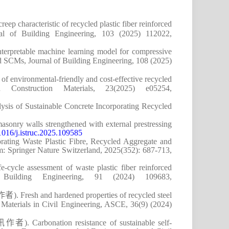
eep characteristic of recycled plastic fiber reinforced
rnal of Building Engineering, 103 (2025) 112022,
nterpretable machine learning model for compressive
and SCMs, Journal of Building Engineering, 108 (2025)
f environmental-friendly and cost-effective recycled
 Construction Materials, 23(2025)
e05254
,
lysis of Sustainable Concrete Incorporating Recycled
masonry walls strengthened with external prestressing
.1016/j.istruc.2025.109585
rating Waste Plastic Fibre, Recycled Aggregate and
m: Springer Nature Switzerland, 2025(352): 687-713,
-cycle assessment of waste plastic fiber reinforced
f Building Engineering, 91 (2024)
109683
,
作者
)
.
Fresh and hardened properties of recycled steel
 Materials in Civil Engineering, ASCE,
36(9) (2024)
讯作者
)
. Carbonation resistance of sustainable self-