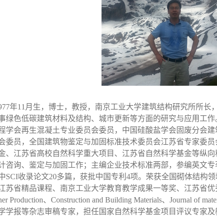
南京工业大学建筑结构研究所所长
977
年
11
月生，博士，教授，
事绿色低碳建筑材料及结构、城市更新等方面的研究与应用工作
程学会再生混凝土专业委员会委员，中国硅酸盐学会固废分会建
全国
专家委员
会委员，
建筑物鉴定与加固标准技术委员会江苏省
金、江苏省高校自然科学重大项目、江苏省自然科学基金等纵向
英文
计咨询、鉴定与加固工作；主编企业技术标准两部，参编
专
论文
批中国
荣
中
SCI
收录
2
0
多篇，获
专利
4
项。
获全国砌体结构领
江苏省精品课程、南京工业大学教育教学成果一等奖、江苏省优
、
ner Production
、
Construction and Building Materials
Journal of mate
，担任国家自然科学基金项目评议专家及
学学报等杂志审稿专家