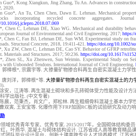
 Guo*, Kong Xiangkun, Jing Zhang, Tu An. Advances in construction
2, 2020.
 Guo*, An Tu, Chen Chen, Dawn E. Lehman. Mechanical properties, 
locks incorporating recycled concrete aggregates. Journa
g/10.1016/j.jclepro.2018.07.069
, Chen C, Lehman DE, Xiao WG. Mechanical and durability behavior
uropean Journal of Environmental and Civil Engineering. 2017;
https:/
 Chen C, Fan BJ, Lehman DE, Sun WM. Experimental study on frame 
 loads. Structural Concrete, 2018, 19:411-421.
https://doi.org/10.1002/
 Xu ZW, Chen C, Lehman DE, Cao SY. Behavior of GFRP retrofitted r
t. Materials and Structures. 2017; 50:236.
https://doi.org/10.1617/s11
, Zhen SL, Xu Zhenwen, Sun Weimin. Experimental Study on Seis
 with Unbonded Tendons. International Journal of Civil Engineering.
，郭樟根
*,
宗震宇等
.
大掺量矿物掺合料再生自密实混凝土力学
，唐刘洋，郭樟根
*
等
.
大掺量矿物掺合料再生自密实混凝土的力
3).
再生混凝土砌块和多孔砖砌体受力性能及设计方
涂安，江涛等
.
科学出版社
. (
中文专著
)
陈晨，范秉杰，肖文广，郑松林
.
再生粗细骨料混凝土基本力学
曹双寅
,
王安宝等
.
化爆作用下
FRP
加固
RC
板的试验研究及动力
励
构领域优秀青年专家、优秀专家
. 2015/2017
年，全国砌体结构委员
雪红，叶燕华
.
混凝土与砌体结构设计
.
江苏省成人高等教育精品
模式团队毕业设计平台，创新土建类跨专业人才培养模式
.
江苏省