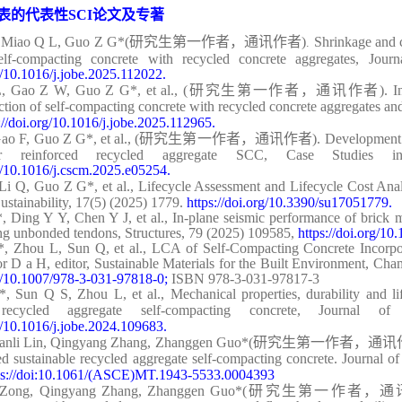
表的
代表性
SCI
论文及专著
 Miao Q L, Guo Z G
*
(
研究生第一作者，通讯作者
)
Shrinkage and cr
.
self-compacting concrete with recycled concrete aggregates, Jou
rg/10.1016/j.jobe.2025.112022
.
L, Gao Z W, Guo Z G
*
, et al.,
(
研究生第一作者，通讯作者
).
I
iction of self-compacting concrete with recycled concrete aggregates 
://doi.org/10.1016/j.jobe.2025.112965
.
Gao F, Guo Z G
*
, et al.,
(
研究生第一作者，通讯作者
).
Development o
ber reinforced recycled aggregate SCC, Case Studies in
rg/10.1016/j.cscm.2025.e05254
.
 Li Q,
Guo Z
G
*
, et al., Lifecycle Assessment and Lifecycle Cost Ana
ustainability, 17(5) (2025) 1779.
https://doi.org/10.3390/su17051779.
*
, Ding Y Y, Chen Y J, et al., In-plane seismic performance of brick 
ng unbonded tendons, Structures, 79 (2025) 109585,
https://doi.org/10
*
, Zhou L, Sun Q, et al., LCA of Self-Compacting Concrete Incorpo
D a H, editor, Sustainable Materials for the Built Environment, Cha
rg/10.1007/978-3-031-97818-0
;
ISBN 978-3-031-97817-3
 Sun Q S, Zhou L, et al., Mechanical properties, durability and life
e recycled aggregate self-compacting concrete, Journal o
rg/10.1016/j.jobe.2024.109683
.
hanli Lin, Qingyang Zhang, Zhanggen Guo*
(
研究生第一作者，通讯
ced sustainable recycled aggregate self-compacting concrete
.
Journal of
ps://doi:10.1061/(ASCE)MT.1943-5533.0004393
Zong, Qingyang Zhang, Zhanggen Guo*
(
研究生第一作者，通