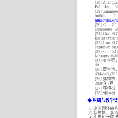
[18]
Zhanggen
Publishing. 0
[19]
Zhanggen
building b
https://doi.or
[20]
Guo ZG*
aggregates. E
[21]
Guo ZG*,
lateral cyclic
[22]
G
uo
ZG*,
explosive blas
[23]
Guo ZG*
Masonry Walls
[24]
秦大强
48.
[25]
董春汝
434-443 (202
郭樟根
[26]
,
年
2020
9
月，
[27]
郭樟根
,
[28]
郭樟根
,
◆
科研与教学奖
[1]
全国砌体结
[2]
郭樟根，李
[3]
构建设计院