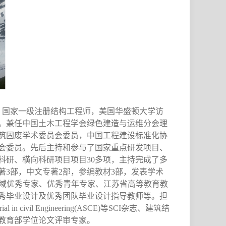
，
美国
国家一级注册结构工程师，
华盛顿大学访
。
绿色建造与运维分会理
兼任中国土木工程学会
筑固废学术委员会委员，中国工程建设标准化协
会
委员。先后主持和参与了国家重点研发项目、
、
科研
横向科研项目项目
30
多项，主持完成了多
，中文专著
部，参编
著
3
部
2
教材
3
部，发表学术
域优秀专家、优秀青年专家、江苏省高等教育教
秀毕业设计及优秀团队毕业设计指导教师等。担
rial in civil Engineering(ASCE)
等
SCI
杂志、建筑结
教育部学位论文评审专家。