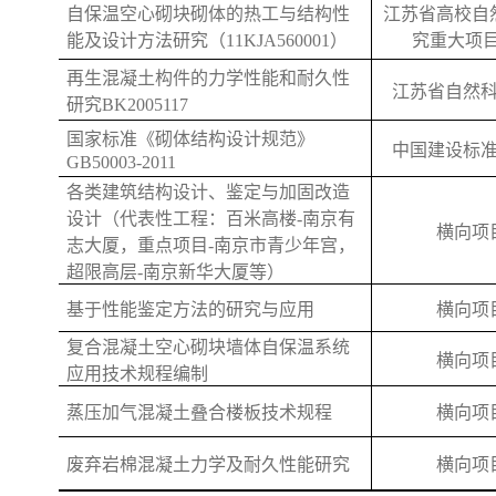
自保温空心砌块砌体的热工与结构性
江苏省高校自
能及设计方法研究（
11KJA560001
）
究重大项
再生混凝土构件的力学性能和耐久性
江苏省自然
研究
BK2005117
国家标准《砌体结构设计规范》
中国建设标
GB50003-2011
各类建筑结构设计、鉴定与加固改造
设计（代表性工程：百米高楼
-
南京有
横向项
志大厦，重点项目
-
南京市青少年宫，
超限高层
-
南京新华大厦等）
基于性能鉴定方法的研究与应用
横向项
复合混凝土空心砌块墙体自保温系统
横向项
应用技术规程编制
横向项
蒸压加气混凝土叠合楼板技术规程
横向项
废弃岩棉混凝土力学及耐久性能研究