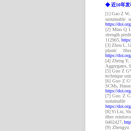
◆
近
10
年发
[1]
Gao Z W,
sustainable 
https://doi.o
[2]
Miao Q 
strength pred
112965,
https
[3]
Zhou L, 
plastic fi
https://doi.o
[4]
Zheng Y,
Aggregates, S
[5]
Guo Z G
technique usi
[6]
Guo Z G
SCMs, Hanaor 
https://doi.o
[7]
Guo Z G*,
sustainabl
https://doi.o
[8]
Yi Liu, S
fiber reinfor
0402427
,
htt
[9]
Zhengyu 