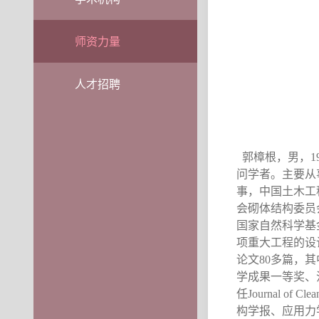
师资力量
人才招聘
郭樟根，男，
1
主要从
问学者。
事
，中国土木工
会砌体结构委员
国家自然科学基
项重大工程的设
论文
8
0
多篇，其
学成果一等奖、
任
Journal of Clea
构学报、应用力