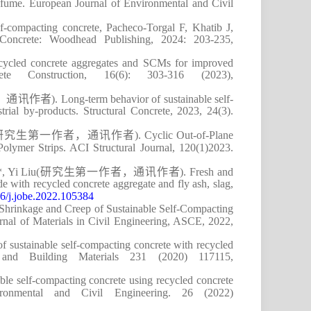
a fume. European Journal of Environmental and Civil
elf-compacting concrete, Pacheco-Torgal F, Khatib J,
 Concrete: Woodhead Publishing, 2024: 203-235,
cycled concrete aggregates and SCMs for improved
te Construction, 16(6): 303-316 (2023),
，通讯作者
)
. Long-term behavior of sustainable self-
rial by-products. Structural Concrete, 2023, 24(3).
研究生第一作者，通讯作者
)
. Cyclic Out-of-Plane
Polymer Strips
.
ACI Structural Journal, 120
(
1
)
2023.
, Yi Liu
(
研究生第一作者，通讯作者
)
.
Fresh and
de with recycled concrete aggregate and fly ash, slag,
16/j.jobe.2022.105384
Shrinkage and Creep of Sustainable Self-Compacting
nal of Materials in Civil Engineering, ASCE, 2022,
f sustainable self-compacting concrete with recycled
 and Building Materials 231 (2020) 117115,
e self-compacting concrete using recycled concrete
ironmental and Civil Engineering.
26 (2022)