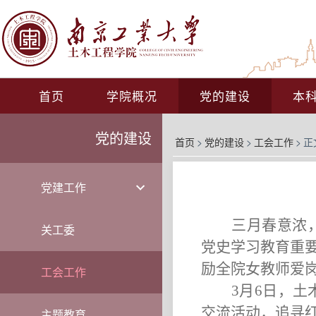
首页
学院概况
党的建设
本
党的建设
首页
>
党的建设
>
工会工作
>
正
党建工作
三月春意浓
关工委
党史学习教育重
励全院女教师爱
工会工作
3
月
6
日，土
交流活动，追寻
主题教育