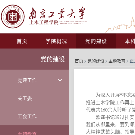
首页
学院概况
党的建设
本
党的建设
首页
>
党的建设
>
主题教育
>
正
党建工作
为深入开展“不忘
关工委
推进土木学院工作再上
代表共
余人聆听了
160
工会工作
欧谨书记通过扎实
我们从哪里来，要到哪
大精神武装头脑、指导
主题教育