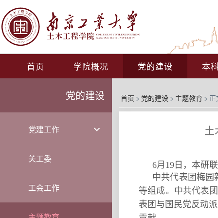
首页
学院概况
党的建设
本
党的建设
首页
>
党的建设
>
主题教育
>
正
土
党建工作
关工委
6月19日，本研
中共代表团梅园
工会工作
等组成。中共代表团
表团与国民党反动派
主题教育