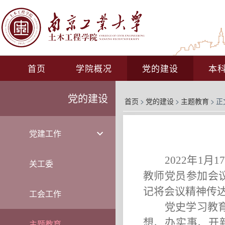
首页
学院概况
党的建设
本
党的建设
首页
>
党的建设
>
主题教育
>
正
党建工作
2022
年
1
月
1
关工委
教师党员参加会
记将会议精神传
工会工作
党史学习教
想、办实事、开
主题教育