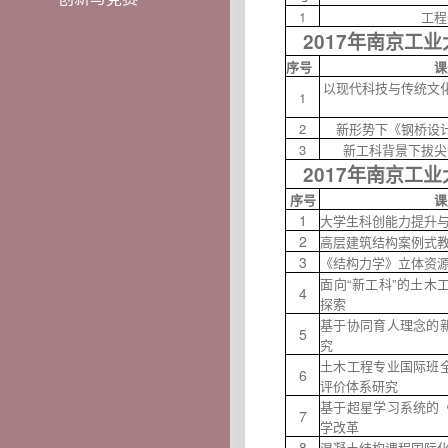
1
工程
2017年南京工
序号
课
以现代科技与传统文
1
2
新形势下《钢桥设
3
新工科背景下拔尖
2017年南京工
序号
课
1
大学生科创能力提升
2
高层建筑结构案例式
3
《结构力学》立体资
面向“新工科”的土木
4
探索
基于协同育人理念的
5
究
土木工程专业国际班
6
评价体系研究
基于超星学习系统的
7
学改革
8
混凝土结构课程国际