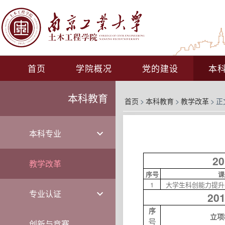
首页
学院概况
党的建设
本
本科教育
首页
>
本科教育
>
教学改革
>
正
本科专业
2
教学改革
序号
课
1
大学生科创能力提升
专业认证
2
序
立项
号
创新与竞赛