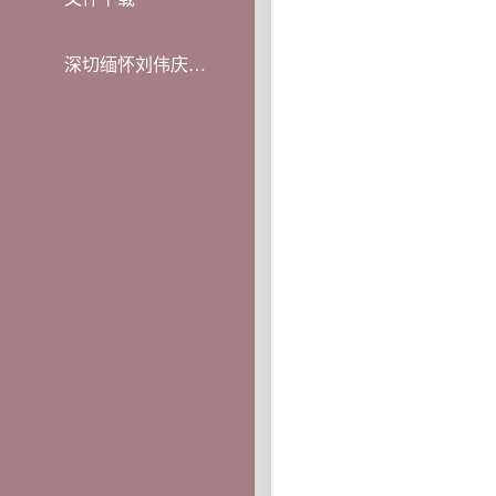
深切缅怀刘伟庆教授