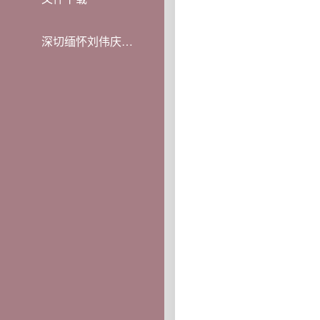
深切缅怀刘伟庆教授