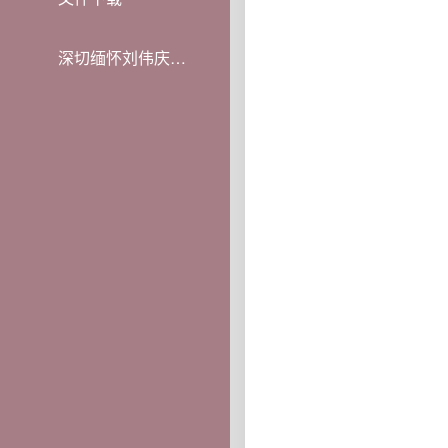
深切缅怀刘伟庆教授