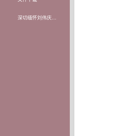
深切缅怀刘伟庆教授