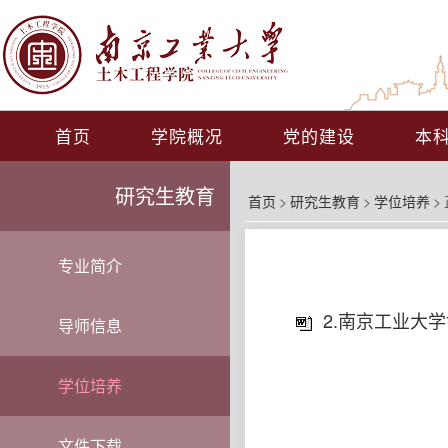
首页
学院概况
党的建设
本
研究生教育
首页
>
研究生教育
>
学位培养
>
专业简介
2.南京工业大
导师信息
学位培养
文件下载