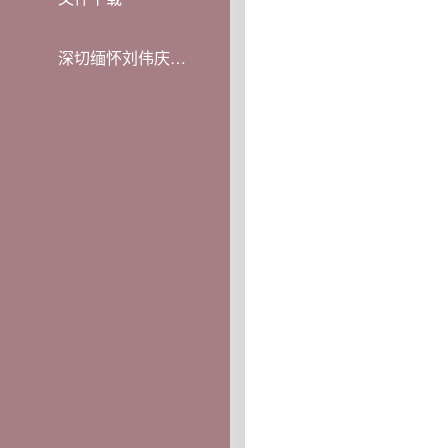
深切缅怀刘伟庆教授