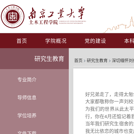
首页
学院概况
党的建设
本
研究生教育
首页
>
研究生教育
>
深切缅怀刘
专业简介
好兄弟走了，走得太匆
导师信息
大家都敬称你一声刘校
为我们的世界从此太
学位培养
4
行，你在
月还惦记着
当年我们研究生宿舍的
我无比依恋的城市也变
文件下载