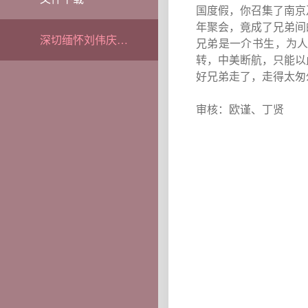
国度假，你召集了南京
年聚会，竟成了兄弟间
深切缅怀刘伟庆教授
兄弟是一介书生，为
转，中美断航，只能以
好兄弟走了，走得太匆
审核：欧谨、丁贤