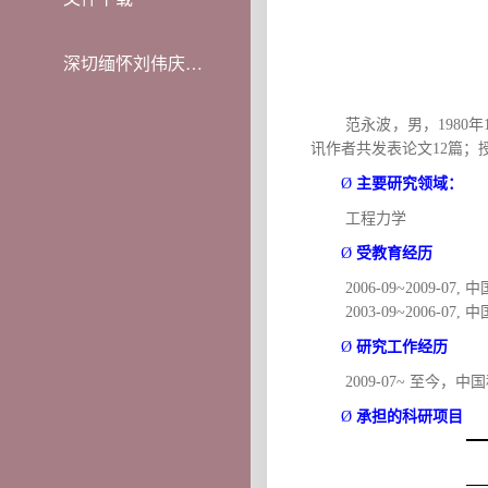
深切缅怀刘伟庆教授
范永波，男，
1980
年
讯作者共发表论文
12
篇；
主要研究领域：
Ø
工程力学
受教育经历
Ø
2006-09~2009-07,
中
2003-09~2006-07,
中
研究工作经历
Ø
2009-07~
至今，中国
承担的科研项目
Ø