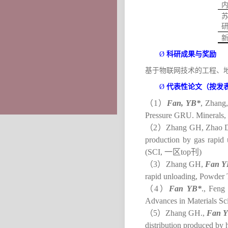
科研成果与奖励
Ø
基于物联网技术的工程、
代表性论文（按发
Ø
（
1
）
Fan, YB*
, Zhang,
Pressure GRU. Minerals, 
（
2
）
Zhang GH, Zhao 
production by gas rapid 
(SCI,
一区
top
刊
)
（
3
）
Zhang GH,
Fan Y
rapid unloading, Powder
（
4
）
Fan YB*
., Feng
Advances in Materials Sc
（
5
）
Zhang GH.,
Fan 
distribution produced by 