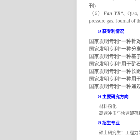
刊
)
（
6
）
Fan YB*
., Qiao,
pressure gas, Journal of
获专利情况
Ø
国家发明专利
“
一种针
国家发明专利
“
一种分
国家发明专利
“
一种基
国家发明专利
“
用于矿
国家发明专利
“
一种长
国家发明专利
“
一种用
国家发明专利
“
一种通
主要研究方向
Ø
材料粉化
高速冲击与快速卸荷
招生专业
Ø
硕士研究生：工程力