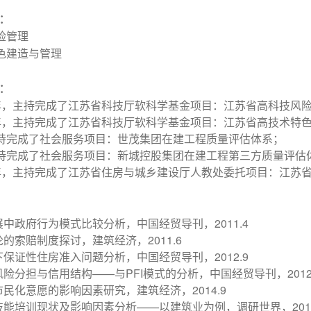
：
险管理
色建造与管理
：
年，主持完成了江苏省科技厅软科学基金项目：江苏省高科技风
年，主持完成了江苏省科技厅软科学基金项目：江苏省高技术特
持完成了社会服务项目：世茂集团在建工程质量评估体系；
持完成了社会服务项目：新城控股集团在建工程第三方质量评估
年，主持完成了江苏省住房与城乡建设厅人教处委托项目：江苏
2011.4
展中政府行为模式比较分析，中国经贸导刊，
2011.6
论的索赔制度探讨，建筑经济，
2012.9
下保证性住房准入问题分析，中国经贸导刊，
——
PFI
2012
风险分担与信用结构
与
模式的分析，中国经贸导刊，
2014.9
市民化意愿的影响因素研究，建筑经济，
——
201
技能培训现状及影响因素分析
以建筑业为例，调研世界，