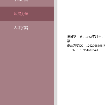
师资力量
人才招聘
张国华，男，
1962
年月生，
学
联系方式
QQ
：
1262068398
Tel
：
18951689541