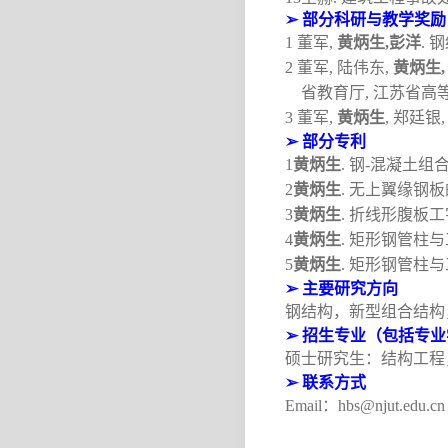
➢
部分科研与教学奖励
1
董军
,
黄炳生
,
彭洋
.
钢
2
董军
,
陆伟东
,
黄炳生
,
省教育厅
,
江苏省高
3
董军
,
黄炳生
,
郑廷银
➢
部分专利
1
黄炳生
.
钢
-
混凝土组
2
黄炳生
.
无上翼缘钢板
3
黄炳生
.
折线形腹板工
4
黄炳生
.
矩形钢管柱与
5
黄炳生
.
矩形钢管柱与
➢
主要研究方向
钢结构，新型组合结构
➢
招生专业（包括专业
硕士研究生：结构工程
➢
联系方式
Email
：
hbs@njut.edu.cn