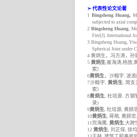
➢
代表性论文论著
1
Bingsheng Huang,
Me
subjected to axial compr
2
Bingsheng Huang
, Me
Fire[J]. International J
3 Bingsheng Huang, Yiwe
Spherical Joint under 
4
黄炳生，冯方涛，孙
5
黄炳生
,
崔海涛
,
杨放
,
索）
6
黄炳生
，沙翰宇
.
波浪
7
沙翰宇
,
黄炳生
.
简支
索）
8
黄炳生
,
杜培源
.
方钢
录
)
9
黄炳生
,
杜培源
,
黄顾
10
黄炳生
,
蒋萌
,
黄顾忠
11
完海鹰
,
黄炳生
.
大跨
12
黄炳生
,
刘正保
,
徐
1
3
王赫
.
建筑工程事故