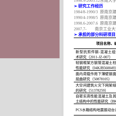
1998.9-2005.12
东南大
➢
研究工作经历
1984/8-1990/3
原南京
1990/4-1998/5
原南京
1998.6-2007.6
原南京
2007.7-
南京工业大
➢
承担的部分科研项目
项目名称、
新型抗剪件钢
-
混凝土组
术研究（
2011-JZ-007
）
轻钢框架方钢管混凝土
性能研究（
04KJB560049
面内荷载作用下薄壁钢
屈曲研究（
50878105
）
大空间建筑火灾下网架
的研究（
51378259
）
自密实高性能混凝土及
土结构中的性能研究（
BK
PCS
水箱结构地震振动台