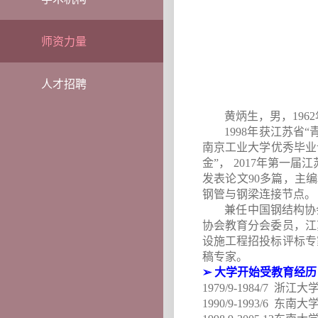
师资力量
人才招聘
黄炳生，男，
1962
1998
年获江苏省“
南京工业大学优秀毕业
金”，
2017
年第一届江
发表论文
90
多篇，主编
钢管与钢梁连接节点。
兼任中国钢结构协
协会教育分会委员，
江
设施工程招投标评标专
稿专家。
➢
大学开始受教育经历
1979/9-1984/7
浙江大
1990/9-1993/6
东南大