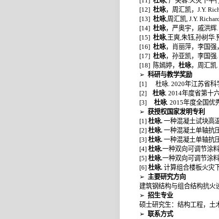
[11]
杜咏
,
严芙蓉
.
火灾下平
[12]
杜咏
，周汇凯，
J.Y. Ric
[13]
杜咏
,
周汇凯
,
J.Y. Richar
[14]
杜咏
，严奥宇，戚洪辉
[15]
杜咏
,
王爽
,
朱钰
,
孙树华
.
[16]
杜咏
，肖丽萍，李国强
[17]
杜咏
，孙亚凯，李国强
[18]
陈嫣婷，
杜咏
，周汇凯
➢
科研与教学奖励
[1]
杜咏
. 2020
年江苏省科
[2]
杜咏
. 2014
年度省第十
[3]
杜咏
. 2015
年度全国优
➢
获授权国家发明专利
[1]
杜咏
.
一种混凝土试块高
[2]
杜咏
.
一种混凝土单轴抗
[3]
杜咏
.
一种混凝土单轴抗
[4]
杜咏
.
一种双向可调节涂
[5]
杜咏
.
一种双向可调节涂
[6]
杜咏
.
计算组合楼板火灾
➢
主要研究方向
建筑钢结构与组合结构抗火
➢
招生专业
硕士研究生：结构工程，土
➢
联系方式