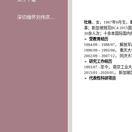
深切缅怀刘伟庆教授
杜咏
，女，
1967
年
9
月生，
事；新加坡规范
BC4:2015
国
30
余人次；十余本国际国内
➢
受教育经历
1984/09 – 1988/07
，
解放军
1990/09 – 1993/06
，
重庆大
2002/09 – 2007/12
，
同济大
➢
研究工作经历
1993/07 –
至今，
南京工业大
2015/01 –2020/01
，
新加坡
➢
代表性科研项目