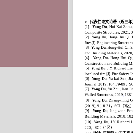
➢
代表性论文论著（近三年
[1]
Yong Du
, Hui-Kai Zhou,
Composite Structures, 2021,
3
[2]
Yong Du,
Hong-Hui Qi, J
fires[J]. Engineering Structure
[3]
Yong Du
, Hong-Hui Qi, S
and Building Materials, 2020
[4]
Yong Du,
Hong-Hui Qi,
Construction and Building Ma
[5]
Yong Du
, J.Y. Richard Li
localised fire [J].
Fire Safety J
[6]
Yong Du
, Ya-kai Sun, Ji
Journal, 20
19
, 104:79-89
，
S
[7]
Yong Du
, Yu Zhu, Jian J
Walled Structures, 2
019
,
138
[8]
Yong Du
, Zhang-ming Go
(
2019
), 9
：
8-21
，
SCI
（
3
区
[9]
Yong Du
, Jing-zhan Pen
Building Materials, 2018, 18
[10]
Yong Du
, J.Y. Richard 
226
，
SCI
（
4
区）