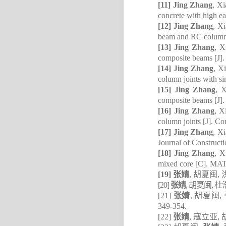
[11]
Jing Zhang
, X
concrete with high ea
[12]
Jing Zhang
, X
beam and RC column [
[13]
Jing Zhang
, X
composite beams [J].
[14]
Jing Zhang
, X
column joints with si
[15]
Jing Zhang
, X
composite beams [J].
[16]
Jing Zhang
, X
column joints [J]. Co
[17]
Jing Zhang
, Xi
Journal of Construct
[18]
Jing Zhang
, X
mixed core [C]. MAT
张婧
[19]
,
胡夏闽
,
张婧
[20]
,
胡夏闽
,
杜
张婧
[21]
,
胡夏闽
,
349-354.
张婧
[22]
,
寇立亚
,