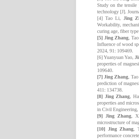
Study on the tensile
technology [J]. Jour
[4]
Tao Li,
Jing Z
Workability, mechani
curing age, fiber typ
[5]
Jing Zhang
, Ta
Influence of wood spe
2024
,
91: 109469
.
[6]
Yuanyuan Yao,
J
properties of magnes
109640.
[7]
Jing Zhang
, Tao
prediction of magnes
411: 134738.
[8]
Jing Zhang
, Ha
properties and micros
in Civil Engineering
[9]
Jing Zhang
, X
microstructure of ma
[10]
Jing Zhang
, 
performance concrete