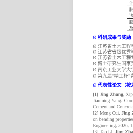
Ø
科研成果与奖励
Ø
江苏省土木工程
Ø
江苏省省级优秀
Ø
江苏省土木工程
Ø
博士研究生国家
Ø
南京工业大学大
Ø
第九届
“
精工杯
”
Ø
代表性论文（按
[1]
Jing Zhang
,
Xip
Jianming Yang
.
Compr
Cement and Concret
[2]
Meng Cui,
Jing
on bending properties
Engineering
, 2026, 1
[3]
Tao Li,
Jing Zh