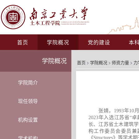
首页
学院概况
党的建设
本
学院概况
首页
>
学院概况
>
师资力量
>
力
学院简介
现任领导
张婧，
1993
年
10
2023
年入选江苏省
“
卓
机构设置
、
长
江苏省土木建筑学
构工作委员会委员兼
学术机构
《
Structures
》等学术期