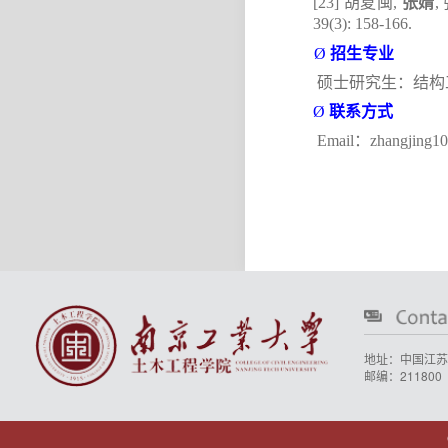
张婧
[23]
胡夏闽
,
,
39(3): 158-166.
Ø
招生专业
硕士研究生：结构
Ø
联系方式
Email
：
zhangjing1
地址：中国江苏
邮编：211800