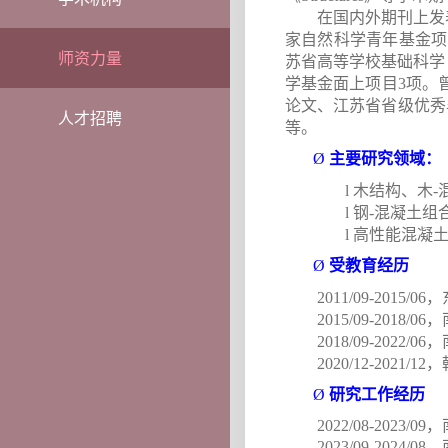
在国内外期刊上发
家自然科学青年基金项
师资力量
苏省高等学校基础科学
学基金面上项目
3
项。
论文、江苏省省级优秀
人才招聘
等。
Ø
主要研究
领域：
l
木结构、木
-
l
钢
-
混凝土组
高性能混凝
l
Ø
受教育经历
2011/09-2015/06
，
2015/09-2018/06
，
2018/09-2022/06
，
2020/12-2021/12
，
Ø
研究工作经历
2022/08-2023/09
，
2023/09-2024/08
，