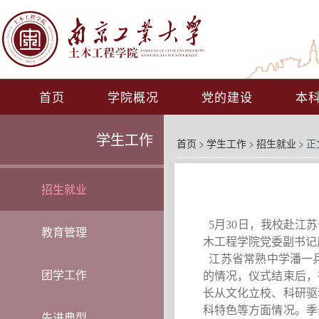
首页
学院概况
党的建设
本
学生工作
首页
>
学生工作
>
招生就业
>
正
招生就业
5月30日，我校赴江
教育管理
木工程学院党委副书记
江苏省常熟中学潘一
团学工作
的情况，仪式结束后，
长从文化立校、科研驱
科特色等方面情况。季
先进典型