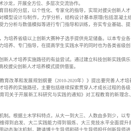
术沙龙，开展全方位、多层次交流协作。
育目标的分层，以个性化、专家化的指导，实现对拔尖创新人才
对模型设计与制作，力学分析，结构设计基本原理(包括混凝土结
受力分析与数值模拟等进行专门指导和训练，夯实专业基础、提
，为培养省级以上创新大赛种子选手提供充足储备。以本专业各
力培养、专门指导，在提高学生实践水平的同时也为各类省级创
创新人才培养实施路径的有益尝试。通过建立科技创新实践俱乐
高校拔尖创新人才培养模式提供借鉴。
育改革和发展规划纲要（2010-2020年）》提出要完善人
才培养的实施路径，主要包括继续探索贯穿人才成长过程的各级
育司关于开展新工科研究与实践的通知》对工程教育的新理念
机制。根据土木学科特点，从大一到大三、人数由多到少，以专
维得到启发、大二实践能力得到锻炼、大三竞技水平全面提升
用动态淘汰机制，聘请博士生导师和硕士生导师担任创新导师进