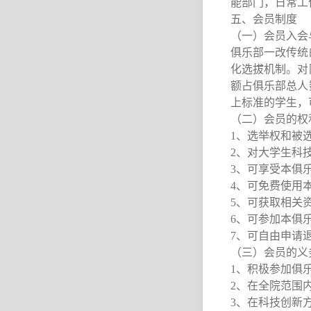
能部门，日常工
五、会员制度
（一）会员入会
俱乐部一改传统
化选拔机制。对
额占俱乐部总人
上标准的学生，
（二）会员的权
1、选举权和被
2、对大学生科
3、可享受本俱
4、可免费使用
5、可获取相关
6、可参加本俱
7、可自由申请
（三）会员的义
1、积极参加俱
2、在全院范围
3、在科技创新