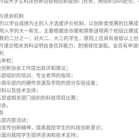
作由大学生科技创新协会相应职能部门负责，两组织协同配合，
与退会机制
的以学业成绩为主的人才选拔评价机制，以创新类竞赛的比赛成
刚入学的大一新生，主要根据迷你屋和禁断谜塔两个校级比赛成
数的二分之一；对大二、大三的学生，原则上应具有省级以上创
可递交相关资料证明自身优异能力，酌情择优录取。会员有申请
利
选举权；
技创新协会工作提出批评和建议；
乐部组织的培训、专业老师的指导；
本俱乐部内的硬件资源及学院的部分实验设备；
资料以及技术支持；
乐部或相关部门组织的科技项目比赛；
退会。
务
乐部内部活动；
内宣传创新精神，提高我院学生的科技创新意识；
方面向我院学生提供咨询和技术支持；