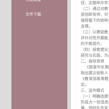
径，定期举办学
（二）通过对教
文件下载
部创新导师，针
端荷载下的结构
支撑。
（三）以赛促教
并针对性开展能
的不断提升。
（四）探索拔尖
研究与实践，为
二、指导思想
《国家中长期教
指出拔尖创新人
《教育部高等教
定。
三、运作模式
（一）明确选拔
形成大一创造思
量。同时队伍采