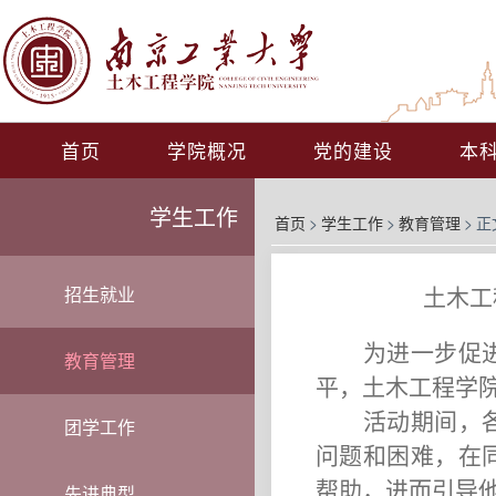
首页
学院概况
党的建设
本
学生工作
首页
>
学生工作
>
教育管理
>
正
土木工
招生就业
为进一步促
教育管理
平，土木工程学
活动期间，
团学工作
问题和困难，在
帮助，进而引导
先进典型