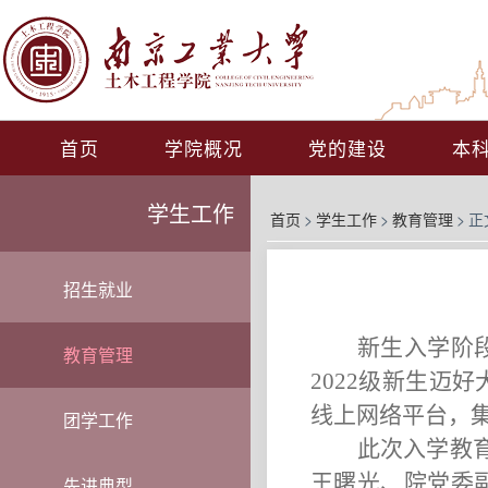
首页
学院概况
党的建设
本
学生工作
首页
>
学生工作
>
教育管理
>
正
招生就业
新生入学阶
教育管理
2022
级新生迈好
线上网络平台，
团学工作
此次入学教
王曙光、院党委
先进典型