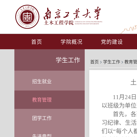
首页
学院概况
党的建设
学生工作
首页
>
学生工作
>
教育
土
招生就业
11
月
24
日
教育管理
以班级为单位
首先，各
团学工作
习纪律、生活
们以“每个人
先进典型