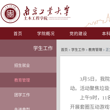
首页
学院概况
党的建设
本
学生工作
首页
>
学生工作
>
教育管理
>
正
招生就业
3月5日，我
教育管理
动。活动聚焦垃圾
团学工作
上午
9时，1
开展套圈互动游戏
先进典型