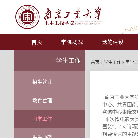
首页
学院概况
党的建设
学生工作
首页
>
学生工作
>
团学
招生就业
南京
工业大
学
教育管理
中心
、
共青团南
咨询中心张晓文
团学工作
本次微电影大
园贷”、“人的两
想要传达的主题
先进典型