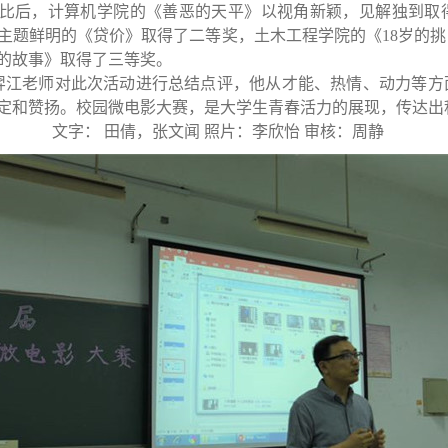
比后，
计算机学院
的《善恶的天平》
以视角新颖，见解独到
取
主题鲜明的《贷价》取得了二等奖
，
土木工程学院的《
18岁的
的故事》取得了三等奖
。
江老师对此次活动进行总结点评，他从才能、热情、动力等方
定和赞扬。校园微电影大赛，是大学生青春活力
的展现，
传达出
字：
田倩，张文闻
照片：李欣怡
审核：周静