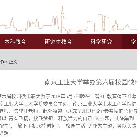
本科教育
研究生教育
科学研究
学
工作
>
正文
南京工业大学举办第六届校园微
第六届校园
微电影大赛于
2018年5月5日晚在仁智311教室
落下帷幕
京工业大学土木学院委员会主办，南京工业大学土木工程学院健
老师、
陈羿江老师
，
此外特邀心联成员和其他
6个参赛院的心协
赛以
“青春飞扬，放飞梦想，释放活力的自己”为主题，共征集到
1
面性”、“放下手机珍惜时间”
、
“校园生活”
等作
为主题
，
各
队负责
思想
。