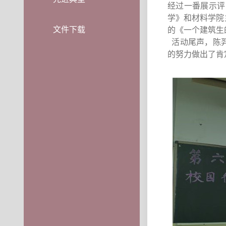
经过一番展示评
学》和
材料学院
文件下载
的《一个建筑生
活动尾声，陈羿
的努力做出
了
肯
文