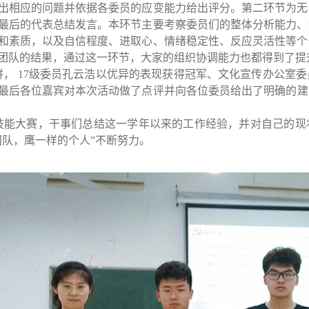
出相应的问题
并依据各委员的应变能力给出评分
。
第二环节为无
最后的代表总结发言。
本环节主要考察委员们的整体分析能力、
和素质，以及自信程度、进取心、情绪稳定性、反应灵活性等个
团队的结果，
通过这一环节，
大家的组织协调能力也都得到了提
拼，
17
级委员孔云浩以优异的表现获得冠军、文化宣传办公室委
最后各位
嘉宾对本次活动
做
了
点评并向各位委员给出了明确的建
技能大赛
，
干事们
总结这一学年以来的工作经验
，
并对自己的现
团队，鹰一样的个人
”
不断努力
。