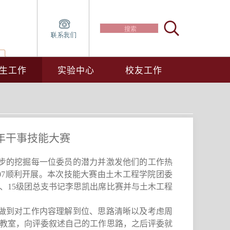
生工作
实验中心
校友工作
学年干事技能大赛
步的挖掘每一位委员的潜力并激发他们的
工作
热
07
顺利开展。本次技能大赛由土木工程学院团委
、
15
级团总支书记李思凯
出席比赛并与
土木工程
做到对工作内容理解到位、思路清晰以及考虑周
教室，向评委叙述自己的工作思路，之后评委就