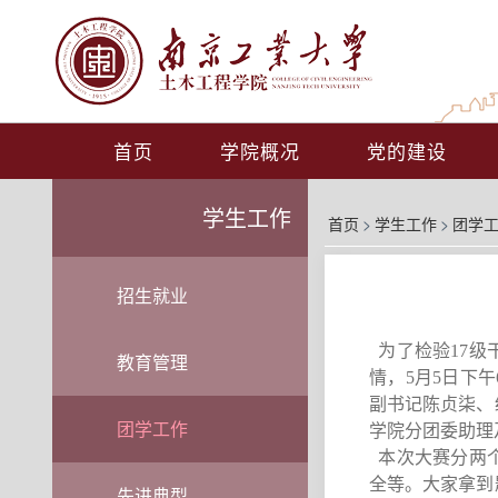
首页
学院概况
党的建设
学生工作
首页
>
学生工作
>
团学
招生就业
为了检验
17
级
教育管理
情，
5
月
5
日下午
副书记陈贞柒、
团学工作
学院分团委助理
本次大赛分两个
全等。
大家
拿到
先进典型