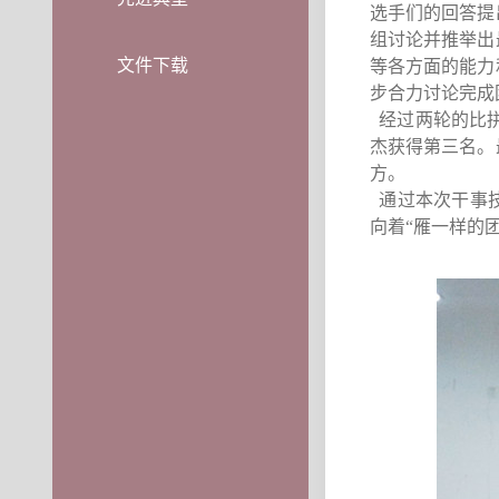
选手们的回答提
组讨论并推举出
文件下载
等各方面的能力
步
合力讨论
完成
经过两轮的比
杰获得第三名。
方。
通过本次干事
向着
“
雁一样的