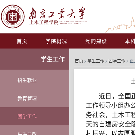
首页
学院概况
党的建设
本
学生工作
首页
>
学生工作
>
团学工作
>
正
招生就业
近日，全国
教育管理
工作领导小组办
务社会，土木工
团学工作
天的自建房安全
村振兴，以志愿
先进典型