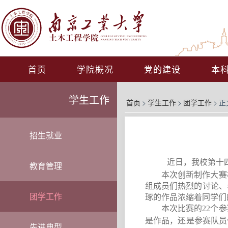
首页
学院概况
党的建设
本
学生工作
首页
>
学生工作
>
团学工作
>
正
招生就业
近日，我校第十
教育管理
本次创新制作大赛
组成员们热烈的讨论、
团学工作
琢的作品浓缩着同学们
本次比赛的
22
个参
是作品，还是参赛队员
先进典型