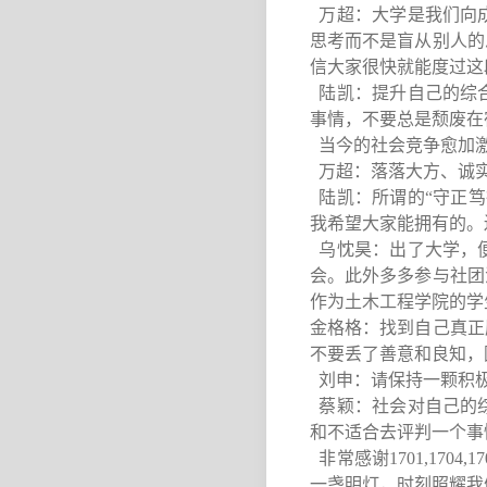
万超：大学是我们向
思考而不是盲从别人的
信大家很快就能度过这
陆凯：提升自己的综
事情，不要总是颓废在
当今的社会竞争愈加激
万超：落落大方、诚实
陆凯：所谓的“守正笃
我希望大家能拥有的。
乌忱昊：出了大学，
会。此外多多参与社团
作为土木工程学院的学
金格格：找到自己真正
不要丢了善意和良知，
刘申：请保持一颗积极
蔡颖：社会对自己的
和不适合去评判一个事
非常感谢1701,170
一盏明灯，时刻照耀我