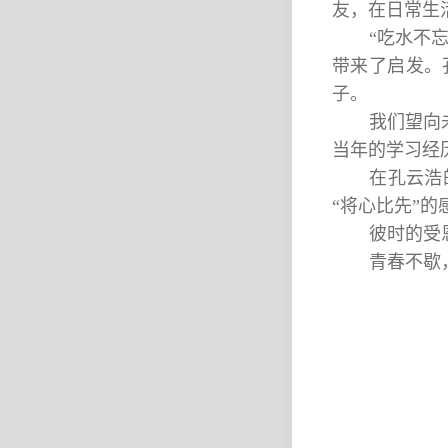
友，在日常生
“吃水不
带来了启发。
子。
我们望向
当年的学习经
在孔云浩
“将心比先”的
彼时的受
青春不歇