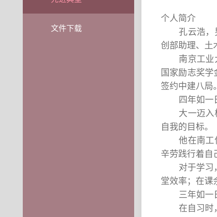
个人简介
文件下载
孔云浩，
创部助理、土
南京工业
国家励志奖学
签约中建八局
四年如一
大一迈入
自我的目标。
他在南工
辛劳践行着自
对于学习
堂效率；在课
三年如一
在自习时