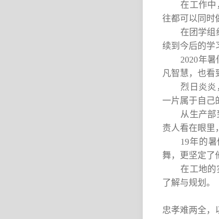
在工作中
往都可以同时做
在团学组
续到今后的学
2020
凡智慧，也看
烈日炎炎
一片属于自己的
从生产部
责人看在眼里
19年的
舞，更坚定了
在工地的
了解与规划。
忠孝难两全，以