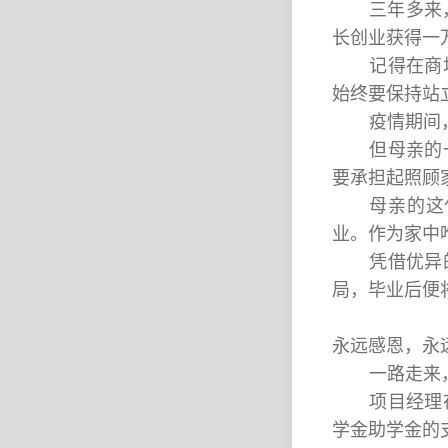
三年多来
长创业获得一
记得在商
始终要保持站
疫情期间
但母亲的
要承担起照顾
母亲的这
业。作为家中
凭借优异
局，毕业后便
永远感恩，永
一路走来
项目经理
学金助学金的