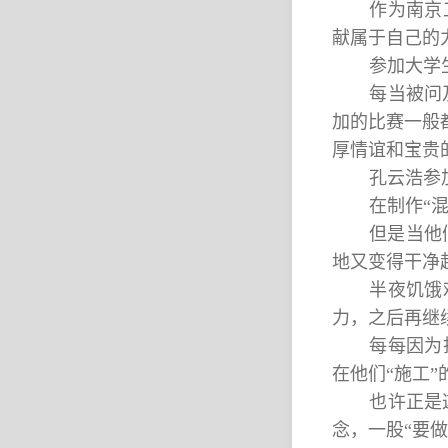
作为南京
献属于自己的
参加大学
每当被问
加的比赛一般
厚情谊和宝贵
孔云浩参
在制作“
但是当他
地又变得干净
半夜饥饿
力，之后再继
每每因为
在他们“施工
也许正是
念，一股“要