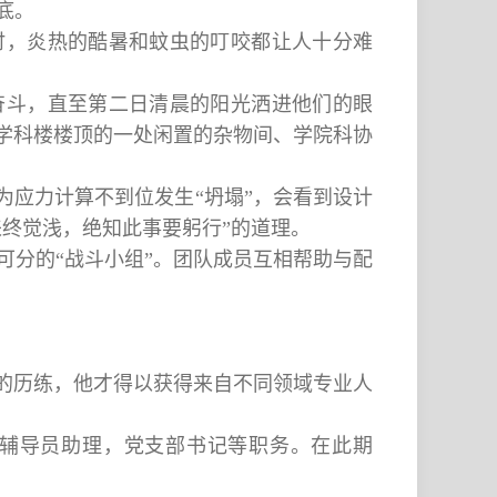
底。
时，炎热的酷暑和蚊虫的叮咬都让人十分难
奋斗，直至第二日清晨的阳光洒进他们的眼
学科楼楼顶的一处闲置的杂物间、学院科协
为应力计算不到位发生“坍塌”，会看到设计
终觉浅，绝知此事要躬行”的道理。
可分的“战斗小组”。团队成员互相帮助与配
样的历练，他才得以获得来自不同领域专业人
辅导员助理，党支部书记等职务。在此期