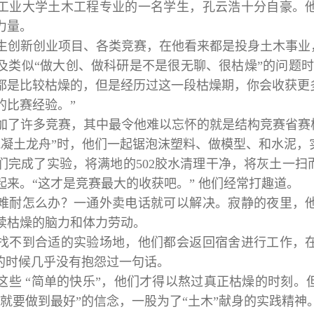
工业大学土木工程专业的一名学生，孔云浩十分自豪。
力量。
生创新创业项目、各类竞赛，在他看来都是投身土木事业
及类似“做大创、做科研是不是很无聊、很枯燥”的问题
都是比较枯燥的，但是经历过这一段枯燥期，你会收获更
的比赛经验。”
加了许多竞赛，其中最令他难以忘怀的就是结构竞赛省赛
混凝土龙舟”时，他们一起锯泡沫塑料、做模型、和水泥，
们完成了实验，将满地的502胶水清理干净，将灰土一
起来。“这才是竞赛最大的收获吧。” 他们经常打趣道。
难耐怎么办？一通外卖电话就可以解决。寂静的夜里，
续枯燥的脑力和体力劳动。
找不到合适的实验场地，他们都会返回宿舍进行工作，
”的时候几乎没有抱怨过一句话。
这些 “简单的快乐”，他们才得以熬过真正枯燥的时刻
做就要做到最好”的信念，一股为了“土木”献身的实践精神