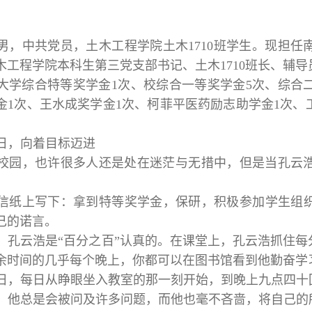
男，中共党员，土木工程学院土木1710班学生。现担
木工程学院本科生第三党支部书记、土木1710班长、辅导
大学综合特等奖学金1次、校综合一等奖学金5次、综合
金1次、王水成奖学金1次、柯菲平医药励志助学金1次、
。
日，向着目标迈进
校园，也许很多人还是处在迷茫与无措中，但是当孔云
信纸上写下：拿到特等奖学金，保研，积极参加学生组
己的诺言。
，孔云浩是“百分之百”认真的。在课堂上，孔云浩抓住
余时间的几乎每个晚上，你都可以在图书馆看到他勤奋学
日，每日从睁眼坐入教室的那一刻开始，到晚上九点四十
，他总是会被问及许多问题，而他也毫不吝啬，将自己的