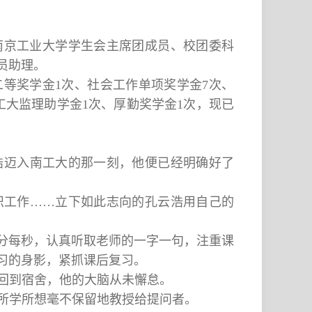
任南京工业大学学生会主席团成员、校团委科
员助理。
二等奖学金1次、社会工作单项奖学金7次、
工大监理助学金1次、厚勤奖学金1次，现已
浩迈入南工大的那一刻，他便已经明确好了
织工作……立下如此志向的孔云浩用自己的
每分每秒，认真听取老师的一字一句，注重课
习的身影，紧抓课后复习。
回到宿舍，他的大脑从未懈怠。
所学所想毫不保留地教授给提问者。