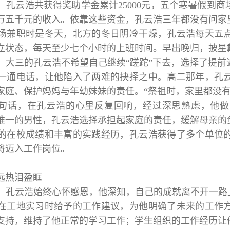
，孔云浩共获得奖助学金累计25000元，五个寒暑假到
万五千元的收入。依靠这些资金，孔云浩三年都没有问家
场兼职时是冬天，北方的冬日阴冷干燥，孔云浩每天五
立状态，每天至少七个小时的上班时间。早出晚归，披星
，大三的孔云浩不希望自己继续“蹉跎”下去，选择了提前
一通电话，让他陷入了两难的抉择之中。高二那年，孔
家庭、保护妈妈与年幼妹妹的责任。“祭祖时，家里都没有
句话，在孔云浩的心里反复回响，经过深思熟虑，他做
唯一的男性，孔云浩选择承担起家庭的责任，缓解母亲的
的在校成绩和丰富的实践经历，孔云浩获得了多个单位
将迈入工作岗位。
远热泪盈眶
，孔云浩始终心怀感恩，他深知，自己的成就离不开一路
在工地实习时给予的工作建议，为他明确了未来的工作
支持，维持了他正常的学习工作；学生组织的工作经历让