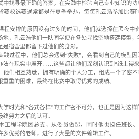
试中找寻最正确的答案，在实践中检验自己专业知识的功
省赛校选赛通常都是在夏季举办，每每孔云浩参加比赛
课程安排的原因没有过多的时间，他们就选择在黑夜中
场地，孔云浩他们一队同学便在各处寻找空地搭建模型，
至是宿舍里都留下过他们的身影。
实践过程中，他们总会遇到“失败”，会看到自己的模型因
办法在现实中展开……这些都让他们深刻认识到“纸上得来
，他们相互熟悉，拥有明确的个人分工，组成一个了密不
服重重的困难，最终在比赛中取得优秀的成绩。
大学时光和“各式各样”的工作密不可分，也正是因为这
最终努力之后的认可。
木工程学院团总支，从委员做起。同时他也担任班长、
许多优秀的老师，进行了大量的文件编辑工作。