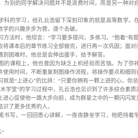
，为别的同学解决问题并不是浪费时间，而是另一种对
学科的学习，给孔云浩留下深刻印象的就是高等数学。
数学的兴趣步步为营，逐个击破。
习方法时，他坦言：“学习要多提问，多练习。”抱着“有
会将课本后的章节练习全部做完，进行再一次巩固；面对
遇到困难时，他总是会伸出援手，给予解答。
图的课程上，他也曾因为缺乏上机经验而苦恼。为了弥
件使用时间，不断重复制图操作流程，将操作要点和细则
习就是“上进心”的比拼：“只要你拥有一颗上进的心，你
嘉木学堂”的学习过程中，孔云浩也见识到了许多综合素
上进心促使他一路大步向前，成为群星之中的一颗闪闪发
结识了更多优秀的人。
笔书写，一回回悉心讲解，一夜夜静坐学习，他把持着
”