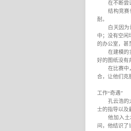
在不断尝
结构竞赛
耐。
白天因为
中；没有空闲
的办公室，甚
在建模的
好的图纸没有
在比赛中
合，让他们克
工作“奇遇”
孔云浩的
士的指导以及
他加入土
间，他结识了