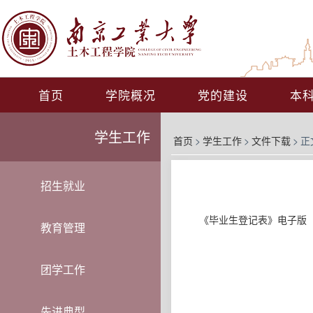
首页
学院概况
党的建设
本
学生工作
首页
>
学生工作
>
文件下载
>
正
招生就业
《毕业生登记表》电子版
教育管理
团学工作
先进典型