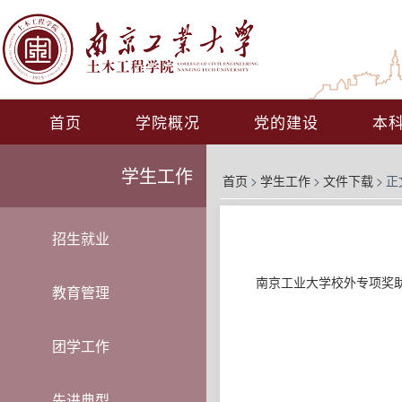
首页
学院概况
党的建设
本
学生工作
首页
>
学生工作
>
文件下载
>
正
招生就业
南京工业大学校外专项奖
教育管理
团学工作
先进典型