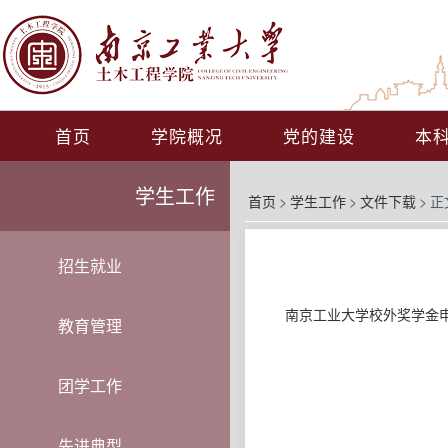
首页
学院概况
党的建设
本
学生工作
首页
>
学生工作
>
文件下载
>
正
招生就业
南京工业大学校外奖学金
教育管理
团学工作
先进典型